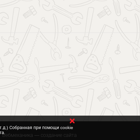
т.д.) Собранная при помощи cookie
та.
Вебмеханика
— создание сайта