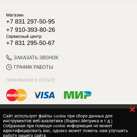
Магазин
+7 831 297-50-95
+7 910-393-80-26
Сервисный центр
+7 831 295-50-67
ЗАКАЗАТЬ ЗВОНОК
ГРАФИК РАБОТЫ
ПРИНИМАЕМ К ОПЛАТЕ
Cайт использует файлы cookie при сборе данных для
© 2017 Магазин Хозяин
инструментов веб-аналитики (Яндекс.Метрика и т.д.)
Собранная при помощи cookie информация не может
Нижний Новгород
идентифицировать вас, однако может помочь нам улучшить
работу нашего сайта.