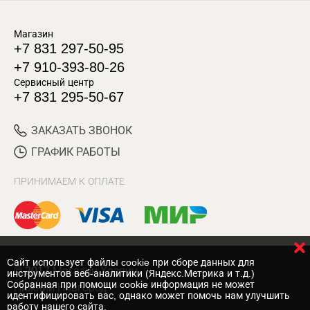
Магазин
+7 831 297-50-95
+7 910-393-80-26
Сервисный центр
+7 831 295-50-67
ЗАКАЗАТЬ ЗВОНОК
ГРАФИК РАБОТЫ
ПРИНИМАЕМ К ОПЛАТЕ
Cайт использует файлы cookie при сборе данных для
© 2017 Магазин Хозяин
инструментов веб-аналитики (Яндекс.Метрика и т.д.)
Собранная при помощи cookie информация не может
Нижний Новгород
идентифицировать вас, однако может помочь нам улучшить
работу нашего сайта.