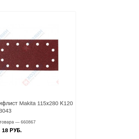
флист Makita 115х280 К120
3043
товара — 660867
18 РУБ.
А