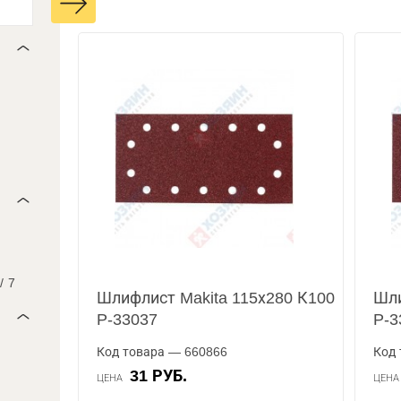
/
7
Шлифлист Makita 115х280 К100
Шли
P-33037
P-3
Код товара — 660866
Код 
31 РУБ.
ЦЕНА
ЦЕН