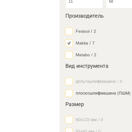
Производитель
Festool
/
2
Makita
/
7
Metabo
/
2
Вид инструмента
дельташлифмашина
/
0
плоскошлифмашина (ПШМ)
Размер
80х133 мм
/
0
93х93 мм
/
0