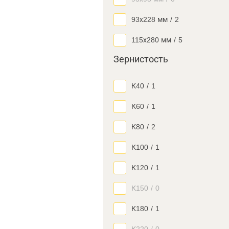
93х228 мм
/
2
115х280 мм
/
5
Зернистость
К40
/
1
К60
/
1
К80
/
2
К100
/
1
К120
/
1
К150
/
0
К180
/
1