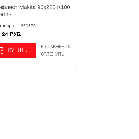
флист Makita 93х228 К180
6033
товара — 660870
24 РУБ.
А
К СРАВНЕНИЮ
КУПИТЬ
ОТЛОЖИТЬ