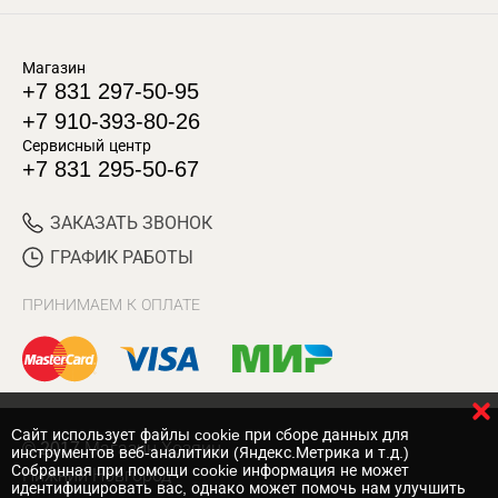
Магазин
+7 831 297-50-95
+7 910-393-80-26
Сервисный центр
+7 831 295-50-67
ЗАКАЗАТЬ ЗВОНОК
ГРАФИК РАБОТЫ
ПРИНИМАЕМ К ОПЛАТЕ
Cайт использует файлы cookie при сборе данных для
© 2017 Магазин Хозяин
инструментов веб-аналитики (Яндекс.Метрика и т.д.)
Собранная при помощи cookie информация не может
Нижний Новгород
идентифицировать вас, однако может помочь нам улучшить