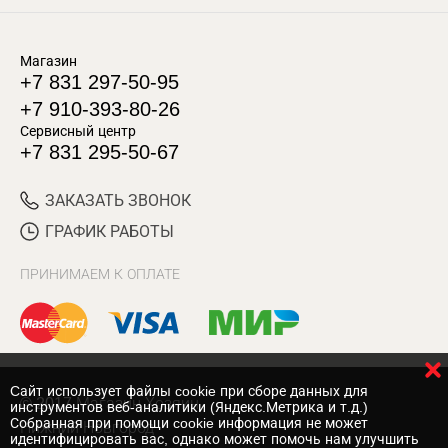
Магазин
+7 831 297-50-95
+7 910-393-80-26
Сервисный центр
+7 831 295-50-67
ЗАКАЗАТЬ ЗВОНОК
ГРАФИК РАБОТЫ
ПРИНИМАЕМ К ОПЛАТЕ
Cайт использует файлы cookie при сборе данных для
© 2017 Магазин Хозяин
инструментов веб-аналитики (Яндекс.Метрика и т.д.)
Собранная при помощи cookie информация не может
Нижний Новгород
идентифицировать вас, однако может помочь нам улучшить