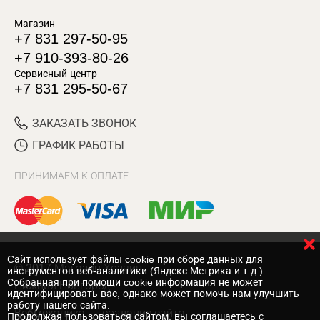
Магазин
+7 831 297-50-95
+7 910-393-80-26
Сервисный центр
+7 831 295-50-67
ЗАКАЗАТЬ ЗВОНОК
ГРАФИК РАБОТЫ
ПРИНИМАЕМ К ОПЛАТЕ
Cайт использует файлы cookie при сборе данных для
© 2017 Магазин Хозяин
инструментов веб-аналитики (Яндекс.Метрика и т.д.)
Собранная при помощи cookie информация не может
Нижний Новгород
идентифицировать вас, однако может помочь нам улучшить
работу нашего сайта.
Вебмеханика
— создание сайта
Продолжая пользоваться сайтом, вы соглашаетесь с