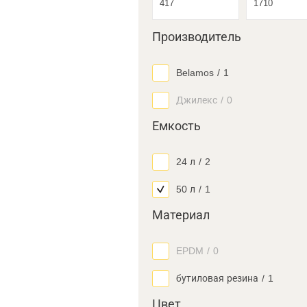
Производитель
Belamos
/
1
Джилекс
/
0
Емкость
24 л
/
2
50 л
/
1
Материал
EPDM
/
0
бутиловая резина
/
1
Цвет