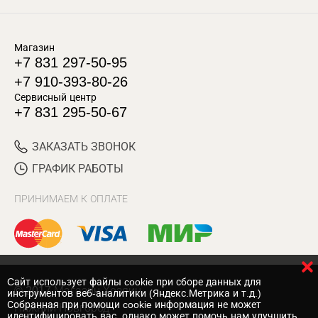
Магазин
+7 831 297-50-95
+7 910-393-80-26
Сервисный центр
+7 831 295-50-67
ЗАКАЗАТЬ ЗВОНОК
ГРАФИК РАБОТЫ
ПРИНИМАЕМ К ОПЛАТЕ
Cайт использует файлы cookie при сборе данных для
© 2017 Магазин Хозяин
инструментов веб-аналитики (Яндекс.Метрика и т.д.)
Собранная при помощи cookie информация не может
Нижний Новгород
идентифицировать вас, однако может помочь нам улучшить