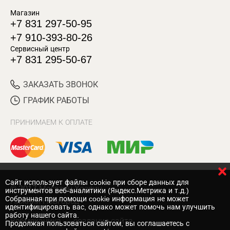
Магазин
+7 831 297-50-95
+7 910-393-80-26
Сервисный центр
+7 831 295-50-67
ЗАКАЗАТЬ ЗВОНОК
ГРАФИК РАБОТЫ
ПРИНИМАЕМ К ОПЛАТЕ
Cайт использует файлы cookie при сборе данных для
© 2017 Магазин Хозяин
инструментов веб-аналитики (Яндекс.Метрика и т.д.)
Собранная при помощи cookie информация не может
Нижний Новгород
идентифицировать вас, однако может помочь нам улучшить
работу нашего сайта.
Вебмеханика
— создание сайта
Продолжая пользоваться сайтом, вы соглашаетесь с