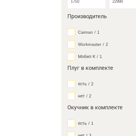
Производитель
Caiman
/
1
Workmaster
/
2
Мобил К
/
1
Плуг в комплекте
есть
/
2
нет
/
2
Окучник в комплекте
есть
/
1
нет
/
3