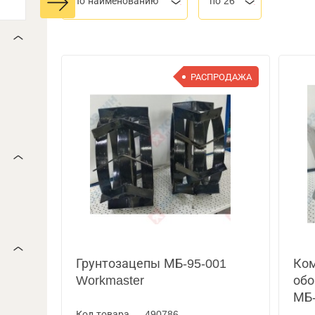
По наименованию
по 26
РАСПРОДАЖА
Грунтозацепы МБ-95-001
Ком
Workmaster
обо
МБ-
Код товара — 490786