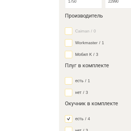
Производитель
Caiman
/
0
Workmaster
/
1
Мобил К
/
3
Плуг в комплекте
есть
/
1
нет
/
3
Окучник в комплекте
есть
/
4
нет
/
3