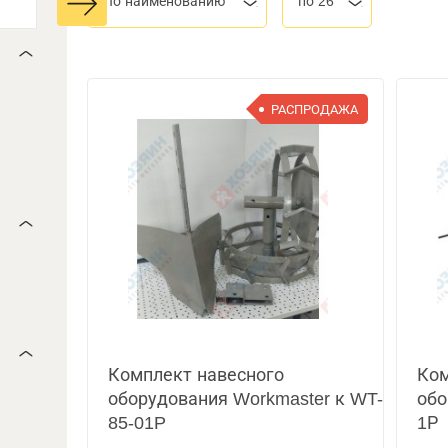
По наименованию
по 26
РАСПРОДАЖА
Комплект навесного
Ком
оборудования Workmaster к WT-
обо
85-01P
1Р