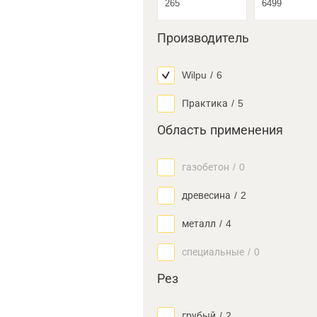
Производитель
Wilpu
/
6
Практика
/
5
Область применения
газобетон
/
0
древесина
/
2
металл
/
4
специальные
/
0
Рез
грубый
/
2