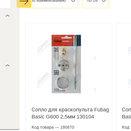
По наименованию
по 26
Сопло для краскопульта Fubag
Соп
Basic G600 2,5мм 130104
Bas
Код товара — 180870
Код 