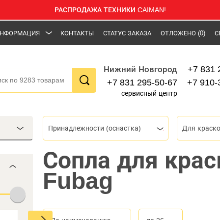
РАСПРОДАЖА ТЕХНИКИ CAIMAN!
НФОРМАЦИЯ
КОНТАКТЫ
СТАТУС ЗАКАЗА
ОТЛОЖЕНО
(0)
С
+7 831 
Нижний Новгород
+7 831 295-50-67
+7 910-
сервисный центр
Принадлежности (оснастка)
Для краск
Сопла для крас
Fubag