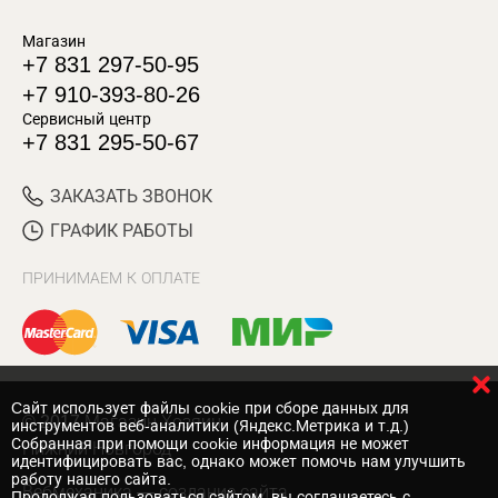
Магазин
+7 831 297-50-95
+7 910-393-80-26
Сервисный центр
+7 831 295-50-67
ЗАКАЗАТЬ ЗВОНОК
ГРАФИК РАБОТЫ
ПРИНИМАЕМ К ОПЛАТЕ
Cайт использует файлы cookie при сборе данных для
© 2017 Магазин Хозяин
инструментов веб-аналитики (Яндекс.Метрика и т.д.)
Собранная при помощи cookie информация не может
Нижний Новгород
идентифицировать вас, однако может помочь нам улучшить
работу нашего сайта.
Вебмеханика
— создание сайта
Продолжая пользоваться сайтом, вы соглашаетесь с