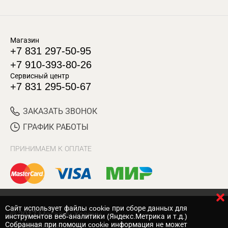
Магазин
+7 831 297-50-95
+7 910-393-80-26
Сервисный центр
+7 831 295-50-67
ЗАКАЗАТЬ ЗВОНОК
ГРАФИК РАБОТЫ
ПРИНИМАЕМ К ОПЛАТЕ
Cайт использует файлы cookie при сборе данных для
© 2017 Магазин Хозяин
инструментов веб-аналитики (Яндекс.Метрика и т.д.)
Собранная при помощи cookie информация не может
Нижний Новгород