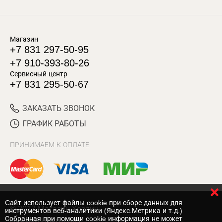
Магазин
+7 831 297-50-95
+7 910-393-80-26
Сервисный центр
+7 831 295-50-67
ЗАКАЗАТЬ ЗВОНОК
ГРАФИК РАБОТЫ
ПРИНИМАЕМ К ОПЛАТЕ
Cайт использует файлы cookie при сборе данных для
© 2017 Магазин Хозяин
инструментов веб-аналитики (Яндекс.Метрика и т.д.)
Собранная при помощи cookie информация не может
Нижний Новгород