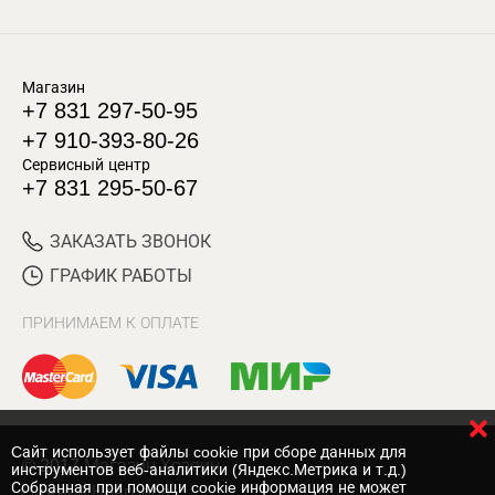
Магазин
+7 831 297-50-95
+7 910-393-80-26
Сервисный центр
+7 831 295-50-67
ЗАКАЗАТЬ ЗВОНОК
ГРАФИК РАБОТЫ
ПРИНИМАЕМ К ОПЛАТЕ
Cайт использует файлы cookie при сборе данных для
© 2017 Магазин Хозяин
инструментов веб-аналитики (Яндекс.Метрика и т.д.)
Собранная при помощи cookie информация не может
Нижний Новгород