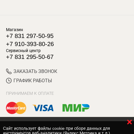
Магазин
+7 831 297-50-95
+7 910-393-80-26
Сервисный центр
+7 831 295-50-67
ЗАКАЗАТЬ ЗВОНОК
ГРАФИК РАБОТЫ
ПРИНИМАЕМ К ОПЛАТЕ
Cайт использует файлы cookie при сборе данных для
© 2017 Магазин Хозяин
инструментов веб-аналитики (Яндекс.Метрика и т.д.)