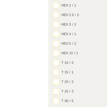
HEX 2
/
1
HEX 2.5
/
2
HEX 3
/
2
HEX 4
/
1
HEX 5
/
2
HEX 10
/
1
T 10
/
3
T 15
/
1
T 20
/
2
T 25
/
3
T 30
/
5