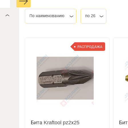
По наименованию
по 26
РАСПРОДАЖА
Бита Kraftool pz2х25
Бит