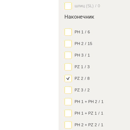
шлиц (SL)
/
0
Наконечник
PH 1
/
6
PH 2
/
15
PH 3
/
1
PZ 1
/
3
PZ 2
/
8
PZ 3
/
2
PH 1 + PH 2
/
1
PH 1 + PZ 1
/
1
PH 2 + PZ 2
/
1