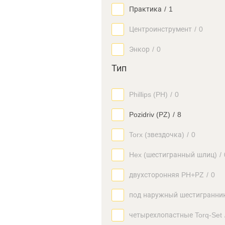
Практика
/
1
Центроинструмент
/
0
Энкор
/
0
Тип
Phillips (PH)
/
0
Pozidriv (PZ)
/
8
Torx (звездочка)
/
0
Hex (шестигранный шлиц)
/
двухсторонняя PH+PZ
/
0
под наружный шестигранни
четырехлопастные Torq-Set