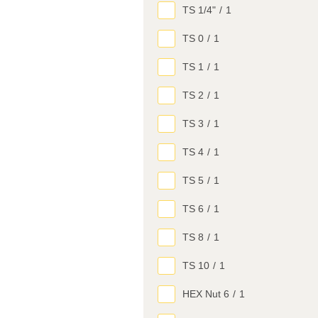
TS 1/4"
/
1
TS 0
/
1
TS 1
/
1
TS 2
/
1
TS 3
/
1
TS 4
/
1
TS 5
/
1
TS 6
/
1
TS 8
/
1
TS 10
/
1
HEX Nut 6
/
1