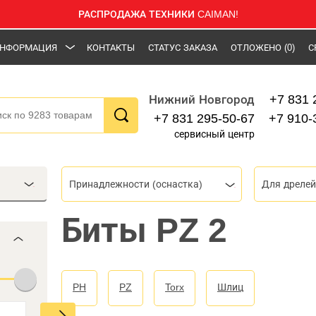
РАСПРОДАЖА ТЕХНИКИ CAIMAN!
НФОРМАЦИЯ
КОНТАКТЫ
СТАТУС ЗАКАЗА
ОТЛОЖЕНО
(0)
С
+7 831 
Нижний Новгород
+7 831 295-50-67
+7 910-
сервисный центр
Принадлежности (оснастка)
Для дрелей
Биты PZ 2
PH
PZ
Torx
Шлиц