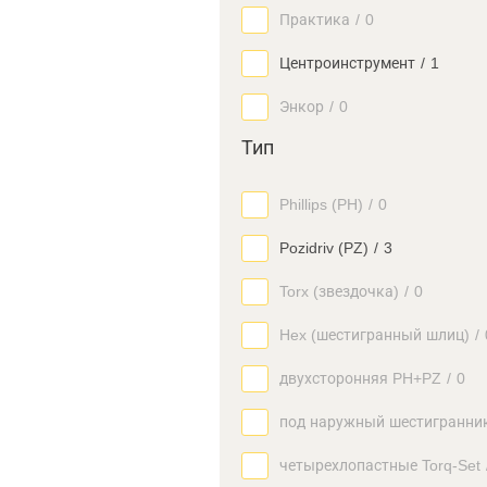
Практика
/
0
Центроинструмент
/
1
Энкор
/
0
Тип
Phillips (PH)
/
0
Pozidriv (PZ)
/
3
Torx (звездочка)
/
0
Hex (шестигранный шлиц)
/
двухсторонняя PH+PZ
/
0
под наружный шестигранни
четырехлопастные Torq-Set