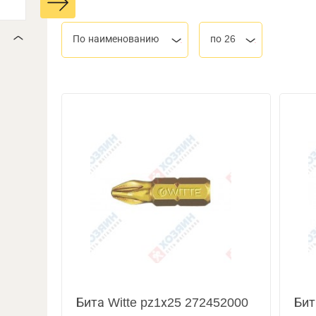
По наименованию
по 26
Бита Witte pz1х25 272452000
Бит