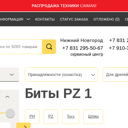
РАСПРОДАЖА ТЕХНИКИ CAIMAN!
НФОРМАЦИЯ
КОНТАКТЫ
СТАТУС ЗАКАЗА
ОТЛОЖЕНО
(0)
С
+7 831 
Нижний Новгород
+7 831 295-50-67
+7 910-
сервисный центр
Принадлежности (оснастка)
Для дрелей
Биты PZ 1
PH
PZ
Torx
Шлиц