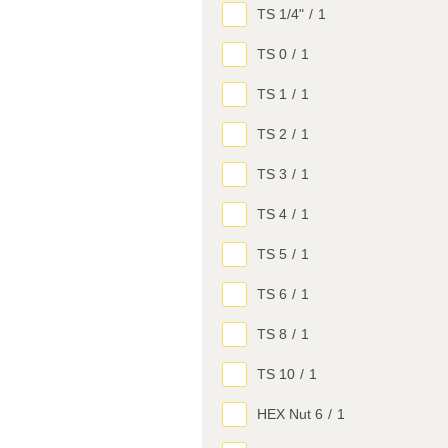
TS 1/4"
/
1
TS 0
/
1
TS 1
/
1
TS 2
/
1
TS 3
/
1
TS 4
/
1
TS 5
/
1
TS 6
/
1
TS 8
/
1
TS 10
/
1
HEX Nut 6
/
1