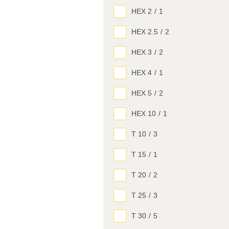
HEX 2
/
1
HEX 2.5
/
2
HEX 3
/
2
HEX 4
/
1
HEX 5
/
2
HEX 10
/
1
T 10
/
3
T 15
/
1
T 20
/
2
T 25
/
3
T 30
/
5