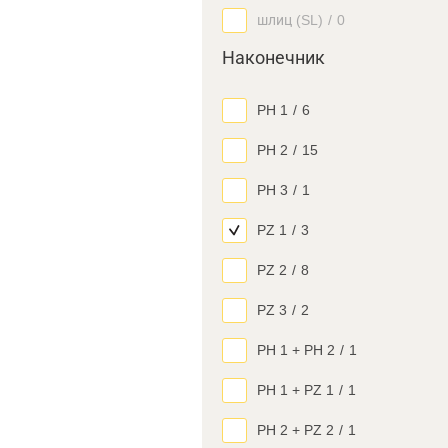
шлиц (SL)
/
0
Наконечник
PH 1
/
6
PH 2
/
15
PH 3
/
1
PZ 1
/
3
PZ 2
/
8
PZ 3
/
2
PH 1 + PH 2
/
1
PH 1 + PZ 1
/
1
PH 2 + PZ 2
/
1