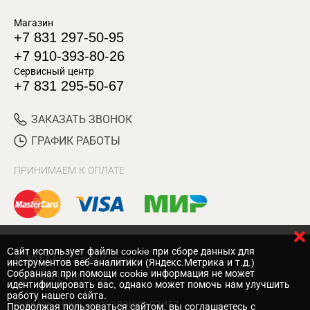
Магазин
+7 831 297-50-95
+7 910-393-80-26
Сервисный центр
+7 831 295-50-67
ЗАКАЗАТЬ ЗВОНОК
ГРАФИК РАБОТЫ
ПРИНИМАЕМ К ОПЛАТЕ
Cайт использует файлы cookie при сборе данных для
© 2017 Магазин Хозяин
инструментов веб-аналитики (Яндекс.Метрика и т.д.)
Собранная при помощи cookie информация не может
Нижний Новгород
идентифицировать вас, однако может помочь нам улучшить
работу нашего сайта.
Вебмеханика
— создание сайта
Продолжая пользоваться сайтом, вы соглашаетесь с