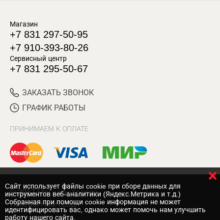
Магазин
+7 831 297-50-95
+7 910-393-80-26
Сервисный центр
+7 831 295-50-67
ЗАКАЗАТЬ ЗВОНОК
ГРАФИК РАБОТЫ
ПРИНИМАЕМ К ОПЛАТЕ
Cайт использует файлы cookie при сборе данных для
© 2017 Магазин Хозяин
инструментов веб-аналитики (Яндекс.Метрика и т.д.)
Собранная при помощи cookie информация не может
Нижний Новгород
идентифицировать вас, однако может помочь нам улучшить
работу нашего сайта.