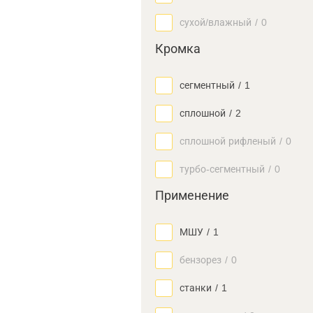
сухой/влажный
/
0
Кромка
сегментный
/
1
сплошной
/
2
сплошной рифленый
/
0
турбо-сегментный
/
0
Применение
МШУ
/
1
бензорез
/
0
станки
/
1