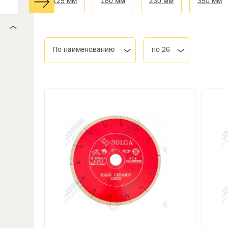
125 мм
180 мм
230 мм
350 мм
По наименованию
по 26