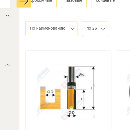
кромочные
пазовые
концевые
По наименованию
по 26