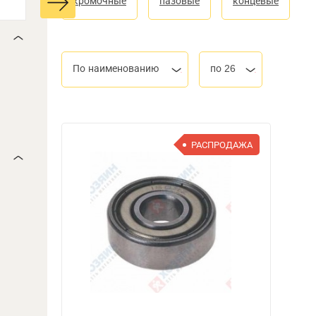
кромочные
пазовые
концевые
По наименованию
по 26
РАСПРОДАЖА