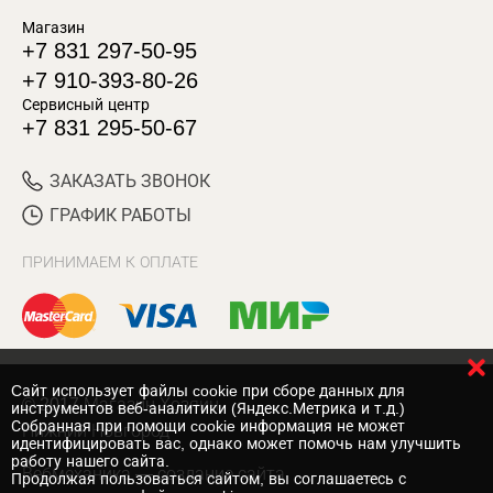
Магазин
+7 831 297-50-95
+7 910-393-80-26
Сервисный центр
+7 831 295-50-67
ЗАКАЗАТЬ ЗВОНОК
ГРАФИК РАБОТЫ
ПРИНИМАЕМ К ОПЛАТЕ
Cайт использует файлы cookie при сборе данных для
© 2017 Магазин Хозяин
инструментов веб-аналитики (Яндекс.Метрика и т.д.)
Собранная при помощи cookie информация не может
Нижний Новгород
идентифицировать вас, однако может помочь нам улучшить
работу нашего сайта.
Вебмеханика
— создание сайта
Продолжая пользоваться сайтом, вы соглашаетесь с