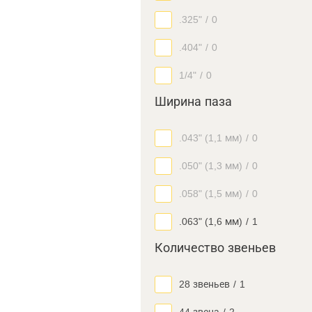
.325"
/
0
.404"
/
0
1/4"
/
0
Ширина паза
.043" (1,1 мм)
/
0
.050" (1,3 мм)
/
0
.058" (1,5 мм)
/
0
.063" (1,6 мм)
/
1
Количество звеньев
28 звеньев
/
1