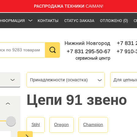
РАСПРОДАЖА ТЕХНИКИ CAIMAN!
НФОРМАЦИЯ
КОНТАКТЫ
СТАТУС ЗАКАЗА
ОТЛОЖЕНО
(0)
С
+7 831 
Нижний Новгород
+7 831 295-50-67
+7 910-
сервисный центр
Принадлежности (оснастка)
Для цепны
Цепи 91 звено
Stihl
Oregon
Champion