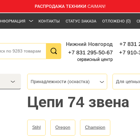
РАСПРОДАЖА ТЕХНИКИ CAIMAN!
НФОРМАЦИЯ
КОНТАКТЫ
СТАТУС ЗАКАЗА
ОТЛОЖЕНО
(0)
С
+7 831 
Нижний Новгород
+7 831 295-50-67
+7 910-
сервисный центр
Принадлежности (оснастка)
Для цепны
Цепи 74 звена
Stihl
Oregon
Champion