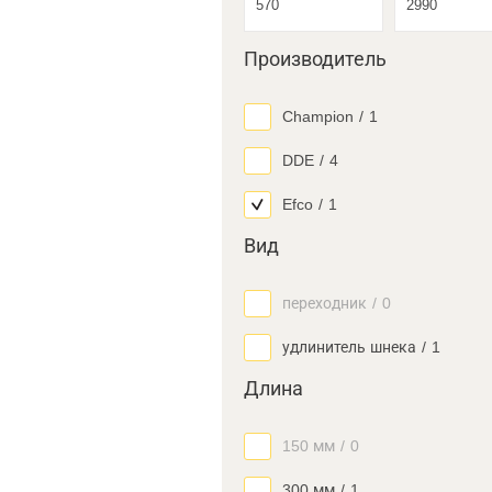
Производитель
Champion
/
1
DDE
/
4
Efco
/
1
Вид
переходник
/
0
удлинитель шнека
/
1
Длина
150 мм
/
0
300 мм
/
1