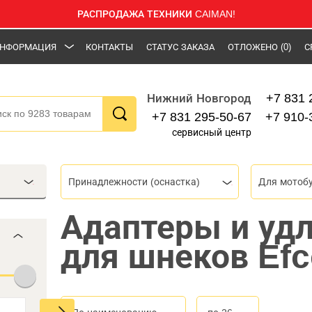
РАСПРОДАЖА ТЕХНИКИ CAIMAN!
НФОРМАЦИЯ
КОНТАКТЫ
СТАТУС ЗАКАЗА
ОТЛОЖЕНО
(0)
С
+7 831 
Нижний Новгород
+7 831 295-50-67
+7 910-
сервисный центр
Принадлежности (оснастка)
Для мотоб
Адаптеры и уд
для шнеков Ef