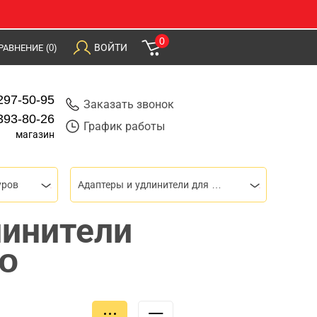
0
ВОЙТИ
РАВНЕНИЕ
(0)
297-50-95
Заказать звонок
393-80-26
График работы
магазин
уров
Адаптеры и удлинители для шнеков
линители
co