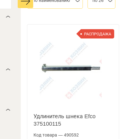
По наименованию
по 26
РАСПРОДАЖА
Удлинитель шнека Efco
375100115
Код товара — 490592