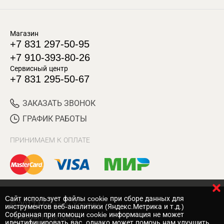
Магазин
+7 831 297-50-95
+7 910-393-80-26
Сервисный центр
+7 831 295-50-67
ЗАКАЗАТЬ ЗВОНОК
ГРАФИК РАБОТЫ
ПРИНИМАЕМ К ОПЛАТЕ
Cайт использует файлы cookie при сборе данных для
© 2017 Магазин Хозяин
инструментов веб-аналитики (Яндекс.Метрика и т.д.)
Собранная при помощи cookie информация не может
Нижний Новгород
идентифицировать вас, однако может помочь нам улучшить