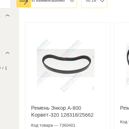
По наименованию
по 26
у
/
1
Ремень Энкор A-800
Рем
Корвет-320 128318/25662
Код 
Код товара — 7360401