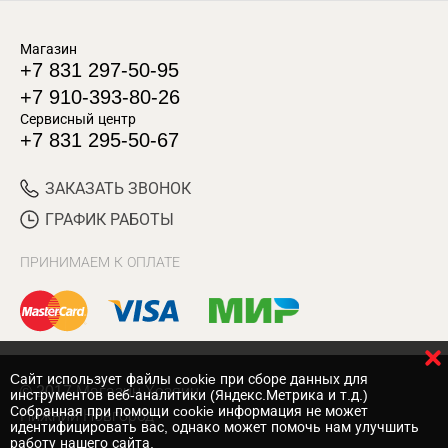
Магазин
+7 831 297-50-95
+7 910-393-80-26
Сервисный центр
+7 831 295-50-67
ЗАКАЗАТЬ ЗВОНОК
ГРАФИК РАБОТЫ
ПРИНИМАЕМ К ОПЛАТЕ
Cайт использует файлы cookie при сборе данных для
© 2017 Магазин Хозяин
инструментов веб-аналитики (Яндекс.Метрика и т.д.)
Собранная при помощи cookie информация не может
Нижний Новгород
идентифицировать вас, однако может помочь нам улучшить
работу нашего сайта.