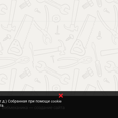
т.д.) Собранная при помощи cookie
та.
Вебмеханика
— создание сайта