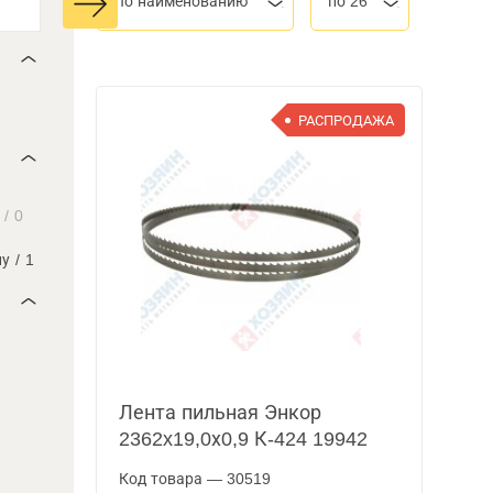
По наименованию
по 26
РАСПРОДАЖА
/
0
лу
/
1
Лента пильная Энкор
2362x19,0х0,9 К-424 19942
Код товара — 30519