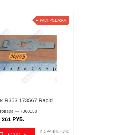
РАСПРОДАЖА
к R353 173567 Rapid
товара — 7360158
261 РУБ.
А
К СРАВНЕНИЮ
КУПИТЬ