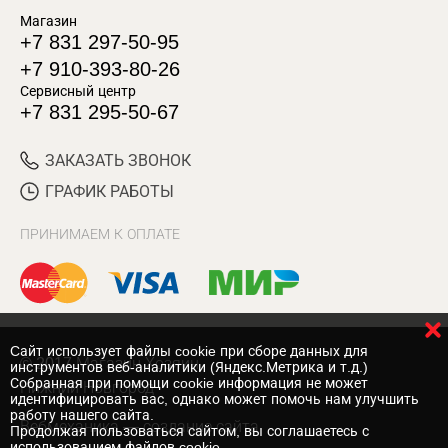
Магазин
+7 831 297-50-95
+7 910-393-80-26
Сервисный центр
+7 831 295-50-67
ЗАКАЗАТЬ ЗВОНОК
ГРАФИК РАБОТЫ
ПРИНИМАЕМ К ОПЛАТЕ
Cайт использует файлы cookie при сборе данных для
© 2017 Магазин Хозяин
инструментов веб-аналитики (Яндекс.Метрика и т.д.)
Собранная при помощи cookie информация не может
Нижний Новгород
идентифицировать вас, однако может помочь нам улучшить
работу нашего сайта.
Вебмеханика
— создание сайта
Продолжая пользоваться сайтом, вы соглашаетесь с
использованием файлов cookie.