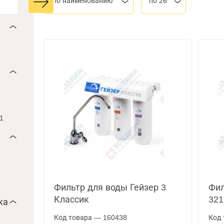
По наименованию
по 26
2
1
Фильтр для воды Гейзер 3
Фил
Классик
321
ка
Код товара — 160438
Код 