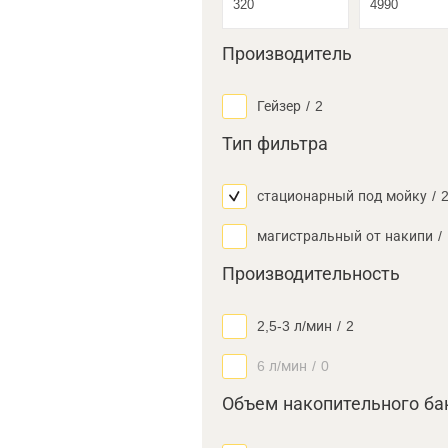
Производитель
Гейзер
/
2
Тип фильтра
стационарный под мойку
/
магистральный от накипи
/
Производительность
2,5-3 л/мин
/
2
6 л/мин
/
0
Объем накопительного ба