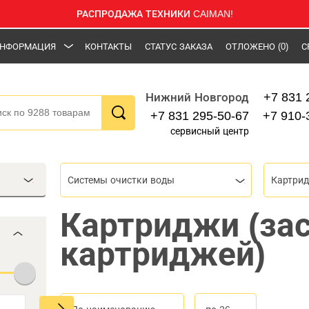
РАСПРОДАЖА ТЕХНИКИ CAIMAN!
НФОРМАЦИЯ
КОНТАКТЫ
СТАТУС ЗАКАЗА
ОТЛОЖЕНО
(0)
С
+7 831 
Нижний Новгород
+7 831 295-50-67
+7 910-
сервисный центр
Системы очистки воды
Картри
Картриджи (за
картриджей)