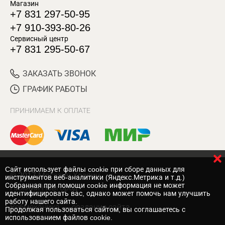
Магазин
+7 831 297-50-95
+7 910-393-80-26
Сервисный центр
+7 831 295-50-67
ЗАКАЗАТЬ ЗВОНОК
ГРАФИК РАБОТЫ
ПРИНИМАЕМ К ОПЛАТЕ
Cайт использует файлы cookie при сборе данных для
© 2017 Магазин Хозяин
инструментов веб-аналитики (Яндекс.Метрика и т.д.)
Собранная при помощи cookie информация не может
Нижний Новгород
идентифицировать вас, однако может помочь нам улучшить
работу нашего сайта.
Вебмеханика
— создание сайта
Продолжая пользоваться сайтом, вы соглашаетесь с
использованием файлов cookie.