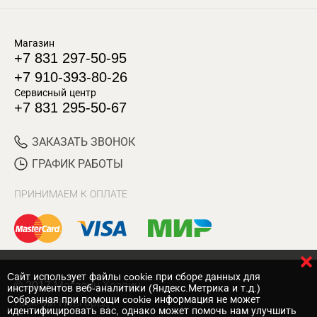
Магазин
+7 831 297-50-95
+7 910-393-80-26
Сервисный центр
+7 831 295-50-67
ЗАКАЗАТЬ ЗВОНОК
ГРАФИК РАБОТЫ
ПРИНИМАЕМ К ОПЛАТЕ
Cайт использует файлы cookie при сборе данных для
© 2017 Магазин Хозяин
инструментов веб-аналитики (Яндекс.Метрика и т.д.)
Собранная при помощи cookie информация не может
Нижний Новгород
идентифицировать вас, однако может помочь нам улучшить