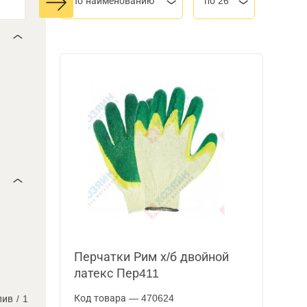
По наименованию
по 26
Перчатки Рим х/б двойной
латекс Пер411
Код товара — 470624
лив
/
1