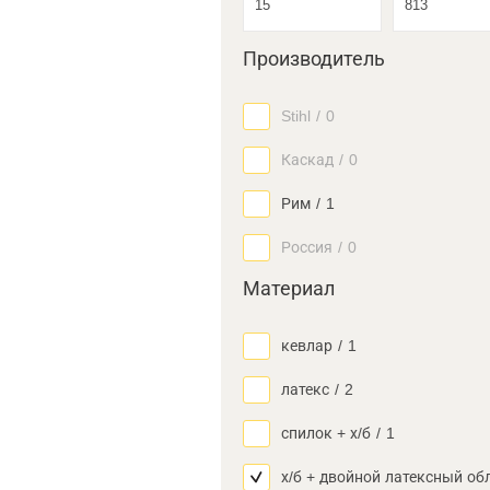
Производитель
Stihl
/
0
Каскад
/
0
Рим
/
1
Россия
/
0
Материал
кевлар
/
1
латекс
/
2
спилок + х/б
/
1
х/б + двойной латексный об