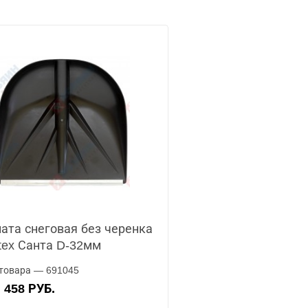
ата снеговая без черенка
tex Санта D-32мм
товара — 691045
458 РУБ.
А