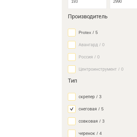
Производитель
Protex
/
5
Авангард
/
0
Россия
/
0
Центроинструмент
/
0
Тип
скрепер
/
3
снеговая
/
5
совковая
/
3
черенок
/
4