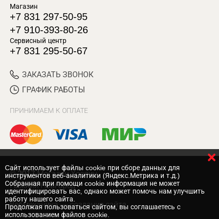
Магазин
+7 831 297-50-95
+7 910-393-80-26
Сервисный центр
+7 831 295-50-67
ЗАКАЗАТЬ ЗВОНОК
ГРАФИК РАБОТЫ
ПРИНИМАЕМ К ОПЛАТЕ
Cайт использует файлы cookie при сборе данных для
© 2017 Магазин Хозяин
инструментов веб-аналитики (Яндекс.Метрика и т.д.)
Собранная при помощи cookie информация не может
Нижний Новгород
идентифицировать вас, однако может помочь нам улучшить
работу нашего сайта.
Вебмеханика
— создание сайта
Продолжая пользоваться сайтом, вы соглашаетесь с
использованием файлов cookie.