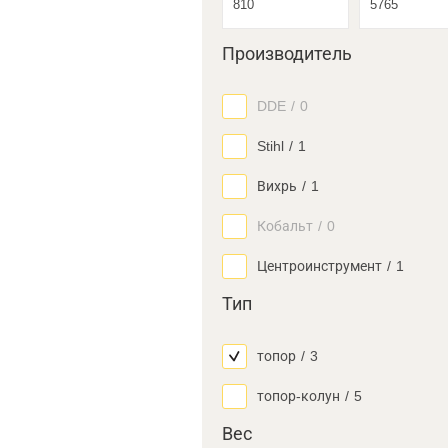
Производитель
DDE
/
0
Stihl
/
1
Вихрь
/
1
Кобальт
/
0
Центроинструмент
/
1
Тип
топор
/
3
топор-колун
/
5
Вес