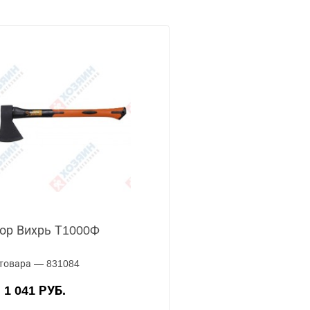
ор Вихрь Т1000Ф
товара — 831084
1 041 РУБ.
А