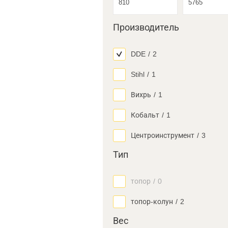
Производитель
DDE
/
2
Stihl
/
1
Вихрь
/
1
Кобальт
/
1
Центроинструмент
/
3
Тип
топор
/
0
топор-колун
/
2
Вес