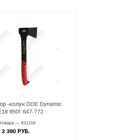
ор -колун DDE Dynamic
18 950г 647-772
товара — 831166
2 390 РУБ.
А