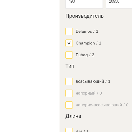
Производитель
Belamos
/
1
Champion
/
1
Fubag
/
2
Тип
всасывающий
/
1
напорный
/
0
напорно-всасывающий
/
0
Длина
4 м
/
1