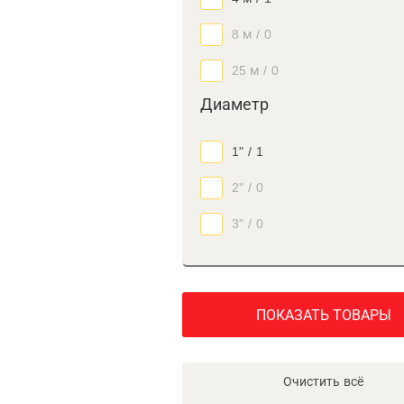
8 м
/
0
25 м
/
0
Диаметр
1"
/
1
2"
/
0
3"
/
0
ПОКАЗАТЬ ТОВАРЫ
Очистить всё