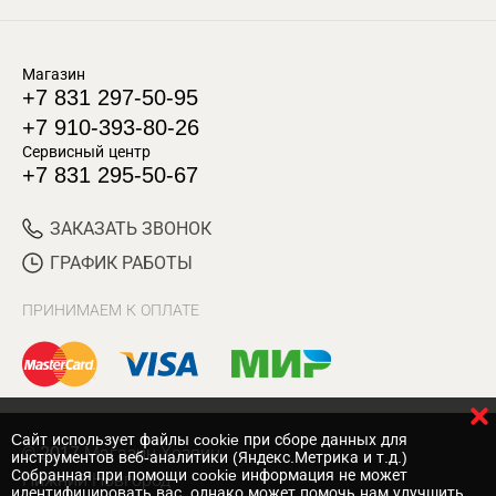
Магазин
+7 831 297-50-95
+7 910-393-80-26
Сервисный центр
+7 831 295-50-67
ЗАКАЗАТЬ ЗВОНОК
ГРАФИК РАБОТЫ
ПРИНИМАЕМ К ОПЛАТЕ
Cайт использует файлы cookie при сборе данных для
© 2017 Магазин Хозяин
инструментов веб-аналитики (Яндекс.Метрика и т.д.)
Собранная при помощи cookie информация не может
Нижний Новгород
идентифицировать вас, однако может помочь нам улучшить