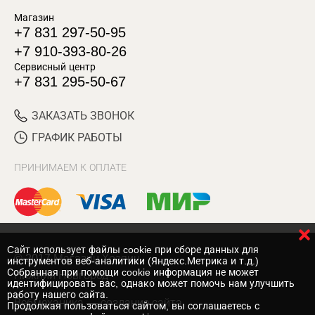
Магазин
+7 831 297-50-95
+7 910-393-80-26
Сервисный центр
+7 831 295-50-67
ЗАКАЗАТЬ ЗВОНОК
ГРАФИК РАБОТЫ
ПРИНИМАЕМ К ОПЛАТЕ
Cайт использует файлы cookie при сборе данных для
© 2017 Магазин Хозяин
инструментов веб-аналитики (Яндекс.Метрика и т.д.)
Собранная при помощи cookie информация не может
Нижний Новгород
идентифицировать вас, однако может помочь нам улучшить
работу нашего сайта.
Вебмеханика
— создание сайта
Продолжая пользоваться сайтом, вы соглашаетесь с