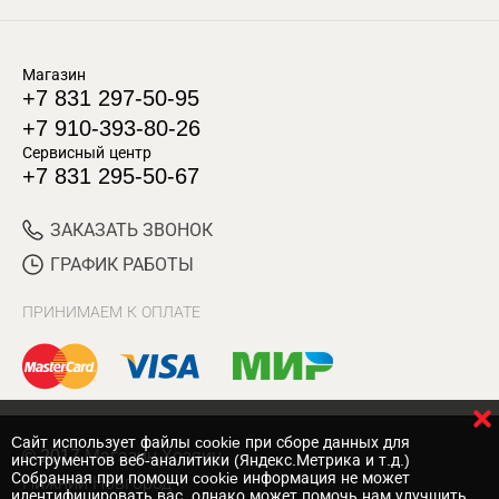
Магазин
+7 831 297-50-95
+7 910-393-80-26
Сервисный центр
+7 831 295-50-67
ЗАКАЗАТЬ ЗВОНОК
ГРАФИК РАБОТЫ
ПРИНИМАЕМ К ОПЛАТЕ
Cайт использует файлы cookie при сборе данных для
© 2017 Магазин Хозяин
инструментов веб-аналитики (Яндекс.Метрика и т.д.)
Собранная при помощи cookie информация не может
Нижний Новгород
идентифицировать вас, однако может помочь нам улучшить