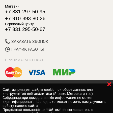
Магазин
+7 831 297-50-95
+7 910-393-80-26
Сервисный центр
+7 831 295-50-67
ЗАКАЗАТЬ ЗВОНОК
ГРАФИК РАБОТЫ
ПРИНИМАЕМ К ОПЛАТЕ
Cайт использует файлы cookie при сборе данных для
© 2017 Магазин Хозяин
инструментов веб-аналитики (Яндекс.Метрика и т.д.)
Собранная при помощи cookie информация не может
Нижний Новгород
идентифицировать вас, однако может помочь нам улучшить
работу нашего сайта.
Вебмеханика
— создание сайта
Продолжая пользоваться сайтом, вы соглашаетесь с